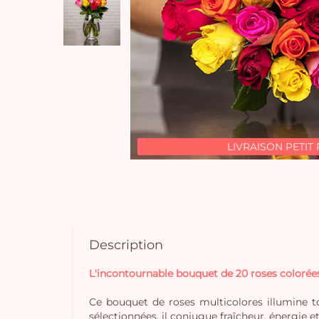
LIVRAISON PETIT 
Description
L'incontournable bouquet de 20 roses colorée
Ce bouquet de roses multicolores illumine t
sélectionnées, il conjugue fraîcheur, énergie et