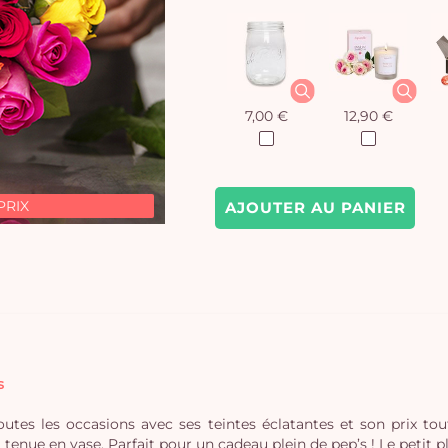
7,00 €
12,90 €
PRIX
AJOUTER AU PANIER
s
outes les occasions avec ses teintes éclatantes et son prix 
 tenue en vase. Parfait pour un cadeau plein de pep’s ! Le petit plu