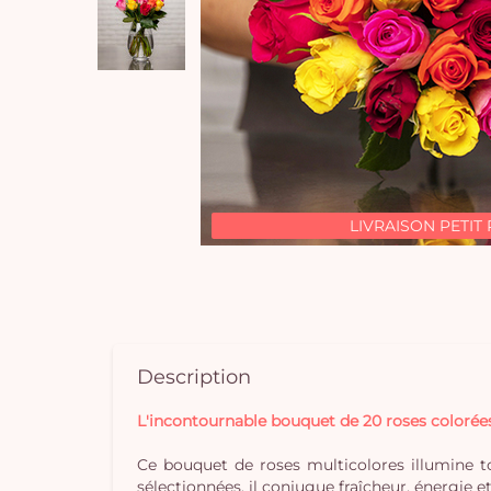
LIVRAISON PETIT 
Description
L'incontournable bouquet de 20 roses colorée
Ce bouquet de roses multicolores illumine t
sélectionnées, il conjugue fraîcheur, énergie et