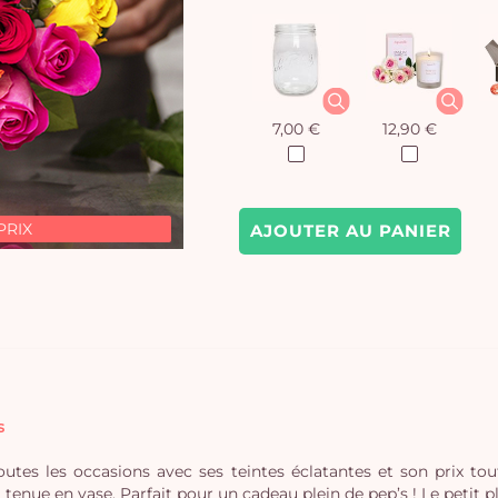
7,00 €
12,90 €
PRIX
AJOUTER AU PANIER
s
outes les occasions avec ses teintes éclatantes et son prix 
 tenue en vase. Parfait pour un cadeau plein de pep’s ! Le petit plu