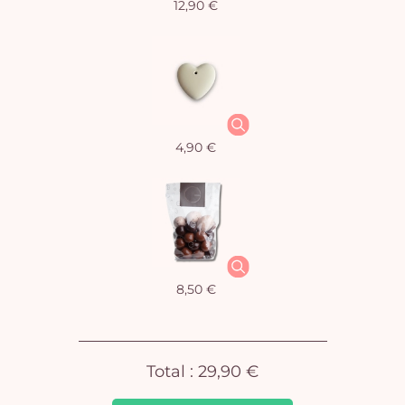
12,90 €
Vo
4,90 €
pan
e
vi
8,50 €
Total :
29,90 €