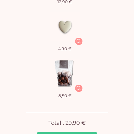
12,90 €
Vo
4,90 €
pan
e
vi
8,50 €
Total :
29,90 €