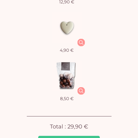
12,90 €
Vo
4,90 €
pan
e
vi
8,50 €
Total :
29,90 €