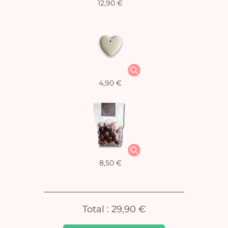
12,90 €
Vo
4,90 €
pan
e
vi
8,50 €
Total :
29,90 €