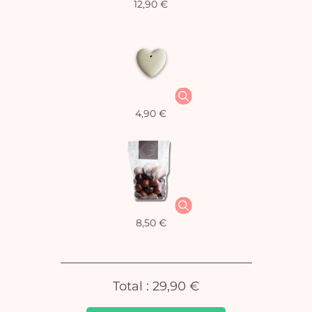
12,90 €
Vo
4,90 €
pan
e
vi
8,50 €
Total :
29,90 €