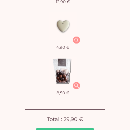
12,90 €
Vo
4,90 €
pan
e
vi
8,50 €
Total :
29,90 €