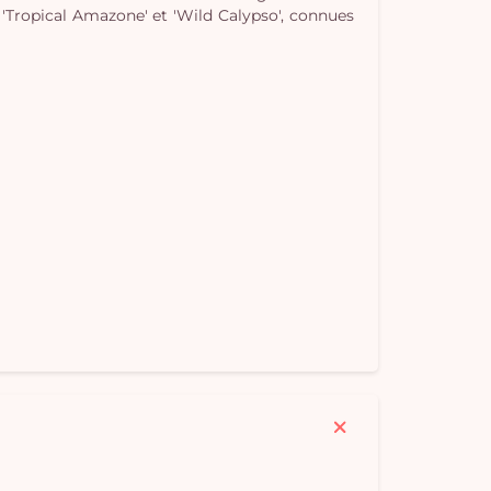
, 'Tropical Amazone' et 'Wild Calypso', connues
Vo
pan
e
vi