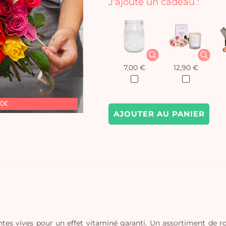
J'ajoute un cadeau :
7,00 €
12,90 €
90€
AJOUTER AU PANIER
eintes vives pour un effet vitaminé garanti. Un assortiment de 