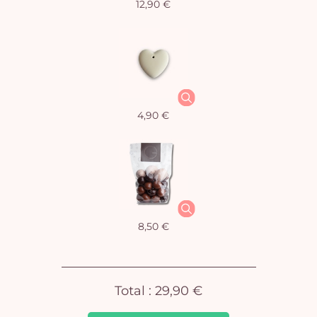
12,90 €
Vo
4,90 €
pan
e
vi
8,50 €
Total :
29,90 €