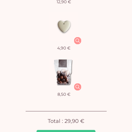
12,90 €
Vo
4,90 €
pan
e
vi
8,50 €
Total :
29,90 €