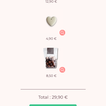
12,90 €
Vo
4,90 €
pan
e
vi
8,50 €
Total :
29,90 €