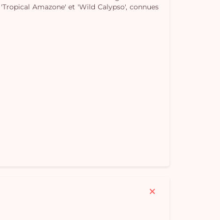
, 'Tropical Amazone' et 'Wild Calypso', connues
Vo
pan
e
vi