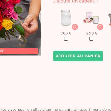
J'ajoute un cadeau :
7,00 €
12,90 €
90€
AJOUTER AU PANIER
eintes vives pour un effet vitaminé garanti. Un assortiment de 