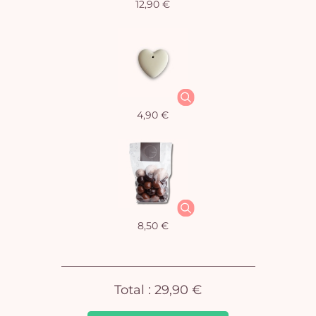
12,90 €
Vo
4,90 €
pan
e
vi
8,50 €
Total :
29,90 €