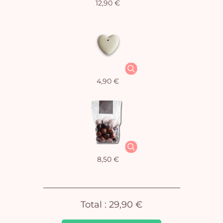
12,90 €
Vo
4,90 €
pan
e
vi
8,50 €
Total :
29,90 €