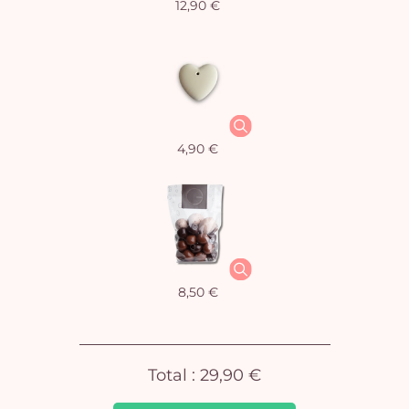
12,90 €
Vo
4,90 €
pan
e
vi
8,50 €
Total :
29,90 €