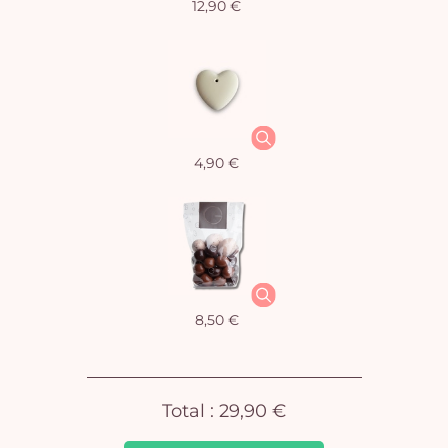
12,90 €
Vo
4,90 €
pan
e
vi
8,50 €
Total :
29,90 €