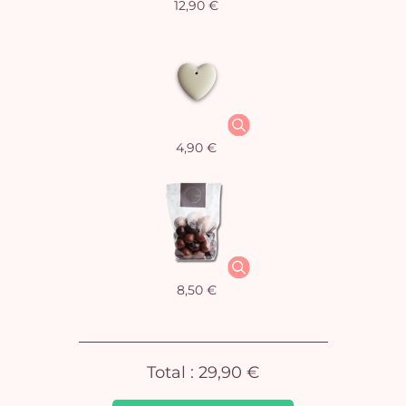
12,90 €
Vo
4,90 €
pan
e
vi
8,50 €
Total :
29,90 €