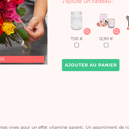
J'ajoute un cadeau :
7,00 €
12,90 €
90€
AJOUTER AU PANIER
eintes vives pour un effet vitaminé garanti. Un assortiment de 