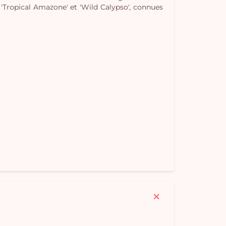
, 'Tropical Amazone' et 'Wild Calypso', connues
Vo
pan
e
vi