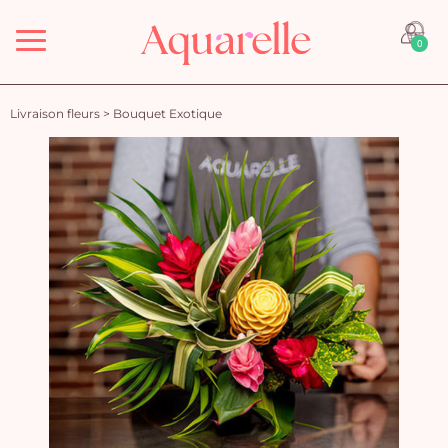
Menu
0
Livraison fleurs
>
Bouquet Exotique