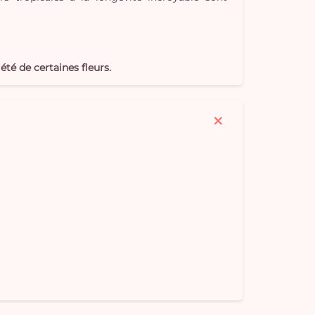
Vo
pan
iété de certaines fleurs.
e
vi