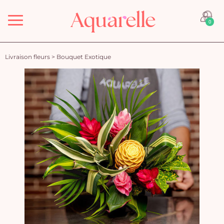
Menu
0
Livraison fleurs
>
Bouquet Exotique