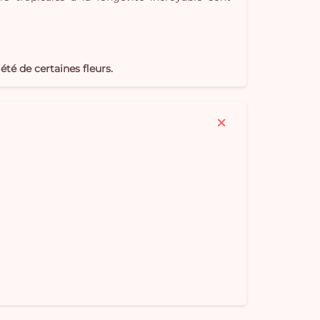
Vo
pan
iété de certaines fleurs.
e
vi