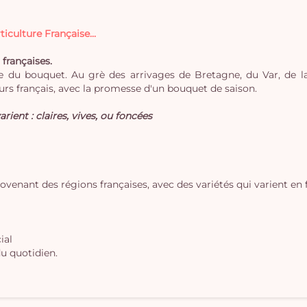
iculture Française...
 françaises.
 du bouquet. Au grè des arrivages de Bretagne, du Var, de la 
rs français, avec la promesse d'un bouquet de saison.
arient : claires, vives, ou foncées
rovenant des régions françaises, avec des variétés qui varient en 
ial
u quotidien.