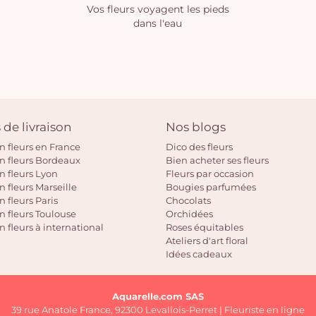
Vos fleurs voyagent les pieds
dans l'eau
 de livraison
Nos blogs
on fleurs en France
Dico des fleurs
on fleurs Bordeaux
Bien acheter ses fleurs
on fleurs Lyon
Fleurs par occasion
n fleurs Marseille
Bougies parfumées
n fleurs Paris
Chocolats
on fleurs Toulouse
Orchidées
n fleurs à international
Roses équitables
Ateliers d'art floral
Idées cadeaux
Aquarelle.com SAS
39 rue Anatole France, 92300 Levallois-Perret | Fleuriste en ligne