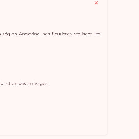
région Angevine, nos fleuristes réalisent les
Vo
pan
e
fonction des arrivages.
vi