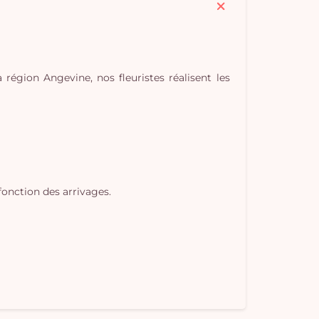
région Angevine, nos fleuristes réalisent les
Vo
pan
e
fonction des arrivages.
vi