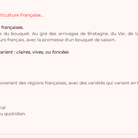
iculture Française...
 françaises.
 du bouquet. Au grè des arrivages de Bretagne, du Var, de la 
rs français, avec la promesse d'un bouquet de saison.
arient : claires, vives, ou foncées
rovenant des régions françaises, avec des variétés qui varient en 
ial
u quotidien.