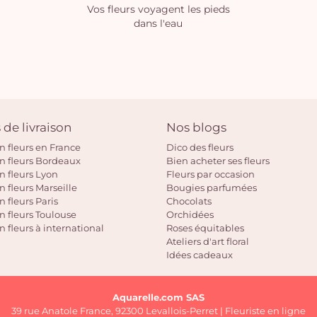
Vos fleurs voyagent les pieds
dans l'eau
 de livraison
Nos blogs
on fleurs en France
Dico des fleurs
on fleurs Bordeaux
Bien acheter ses fleurs
on fleurs Lyon
Fleurs par occasion
n fleurs Marseille
Bougies parfumées
n fleurs Paris
Chocolats
on fleurs Toulouse
Orchidées
n fleurs à international
Roses équitables
Ateliers d'art floral
Idées cadeaux
Aquarelle.com SAS
39 rue Anatole France, 92300 Levallois-Perret | Fleuriste en ligne