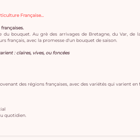
iculture Française...
 françaises.
 du bouquet. Au grè des arrivages de Bretagne, du Var, de la 
rs français, avec la promesse d'un bouquet de saison.
arient : claires, vives, ou foncées
rovenant des régions françaises, avec des variétés qui varient en 
ial
u quotidien.