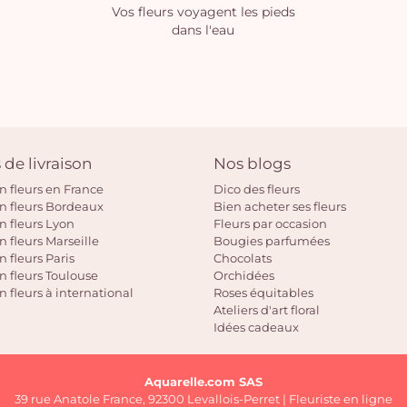
Vos fleurs voyagent les pieds
dans l'eau
 de livraison
Nos blogs
on fleurs en France
Dico des fleurs
on fleurs Bordeaux
Bien acheter ses fleurs
on fleurs Lyon
Fleurs par occasion
n fleurs Marseille
Bougies parfumées
n fleurs Paris
Chocolats
on fleurs Toulouse
Orchidées
n fleurs à international
Roses équitables
Ateliers d'art floral
Idées cadeaux
Aquarelle.com SAS
39 rue Anatole France, 92300 Levallois-Perret | Fleuriste en ligne