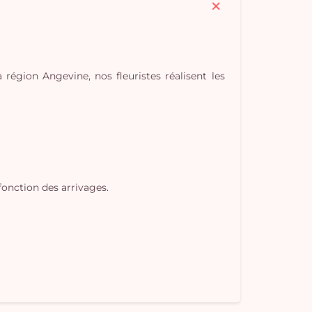
région Angevine, nos fleuristes réalisent les
Vo
pan
e
fonction des arrivages.
vi