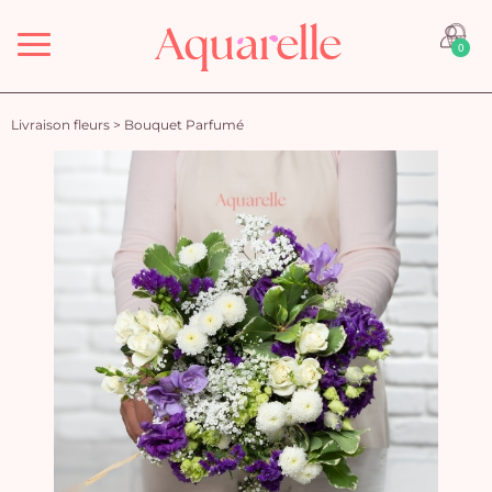
Menu
0
Livraison fleurs
>
Bouquet Parfumé