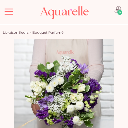
Menu
0
Livraison fleurs
>
Bouquet Parfumé