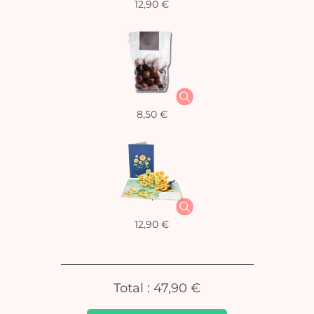
12,90 €
Vo
8,50 €
pan
e
vi
12,90 €
Total :
47,90 €