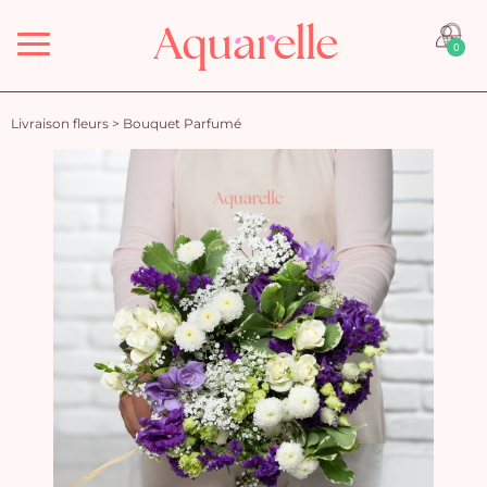
Menu
0
Livraison fleurs
>
Bouquet Parfumé