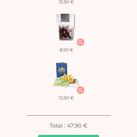
12,90 €
Vo
8,50 €
pan
e
vi
12,90 €
Total :
47,90 €