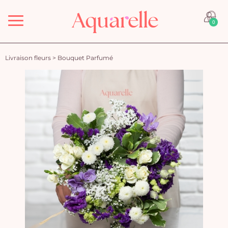
Menu
0
Livraison fleurs
>
Bouquet Parfumé