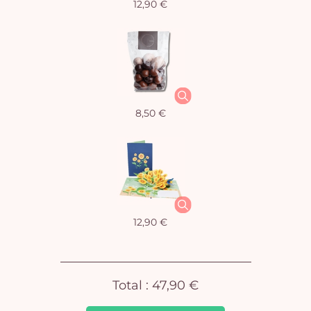
12,90 €
Vo
8,50 €
pan
e
vi
12,90 €
Total :
47,90 €