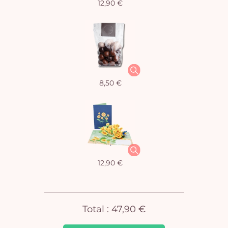
12,90 €
Vo
8,50 €
pan
e
vi
12,90 €
Total :
47,90 €