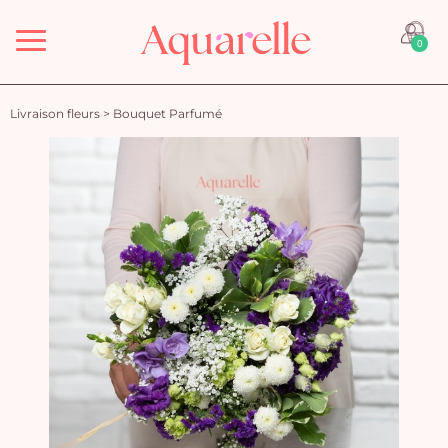
Menu
0
Livraison fleurs
>
Bouquet Parfumé