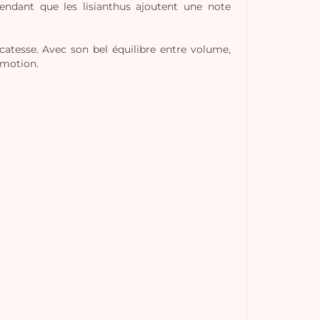
pendant que les lisianthus ajoutent une note
atesse. Avec son bel équilibre entre volume,
émotion.
Vo
pan
e
vi