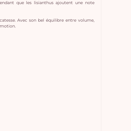
pendant que les lisianthus ajoutent une note
atesse. Avec son bel équilibre entre volume,
émotion.
Vo
pan
e
vi