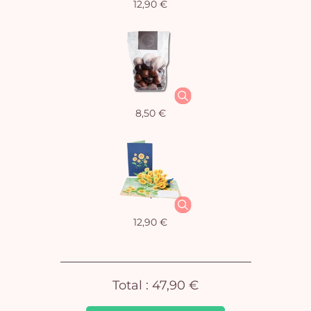
12,90 €
Vo
8,50 €
pan
e
vi
12,90 €
Total :
47,90 €