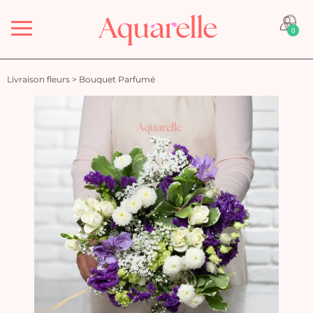
Menu
0
Livraison fleurs
>
Bouquet Parfumé