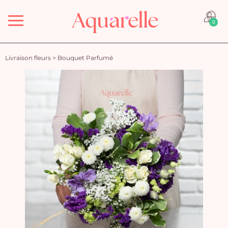
Menu
0
Livraison fleurs
>
Bouquet Parfumé