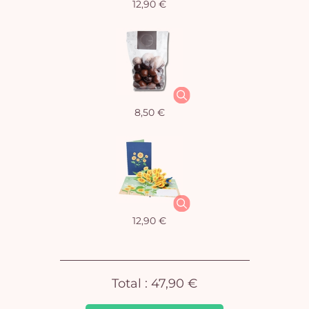
12,90 €
Vo
8,50 €
pan
e
vi
12,90 €
Total :
47,90 €