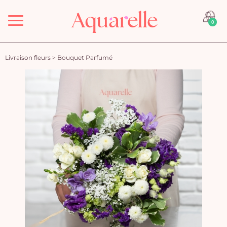
Menu
0
Livraison fleurs
>
Bouquet Parfumé