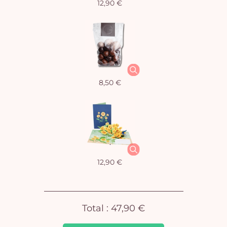
12,90 €
Vo
8,50 €
pan
e
vi
12,90 €
Total :
47,90 €