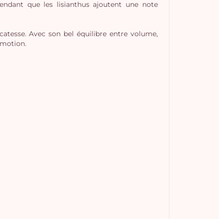
pendant que les lisianthus ajoutent une note
atesse. Avec son bel équilibre entre volume,
émotion.
Vo
pan
e
vi