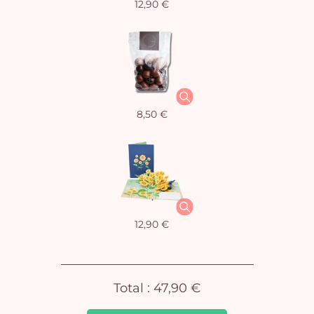
12,90 €
Vo
8,50 €
pan
e
vi
12,90 €
Total :
47,90 €