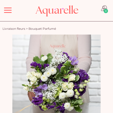
Menu
0
Livraison fleurs
>
Bouquet Parfumé