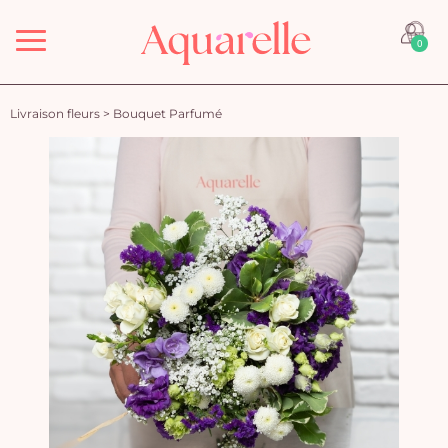
Menu
0
Livraison fleurs
>
Bouquet Parfumé