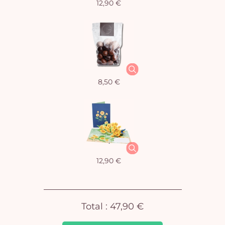
12,90 €
Vo
8,50 €
pan
e
vi
12,90 €
Total :
47,90 €