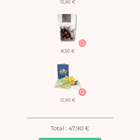
12,90 €
Vo
8,50 €
pan
e
vi
12,90 €
Total :
47,90 €