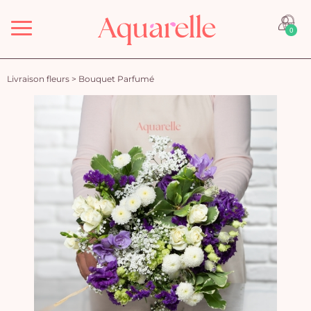
Menu
0
Livraison fleurs
>
Bouquet Parfumé