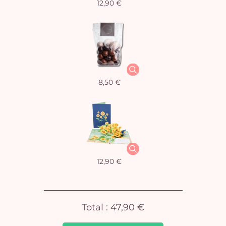
12,90 €
Vo
8,50 €
pan
e
vi
12,90 €
Total :
47,90 €