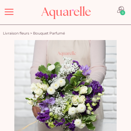
Menu
0
Livraison fleurs
>
Bouquet Parfumé