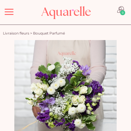
Menu
0
Livraison fleurs
>
Bouquet Parfumé