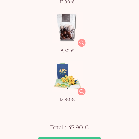
12,90 €
Vo
8,50 €
pan
e
vi
12,90 €
Total :
47,90 €