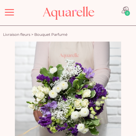
Menu
0
Livraison fleurs
>
Bouquet Parfumé