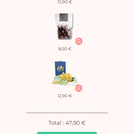
12,90 €
Vo
8,50 €
pan
e
vi
12,90 €
Total :
47,90 €