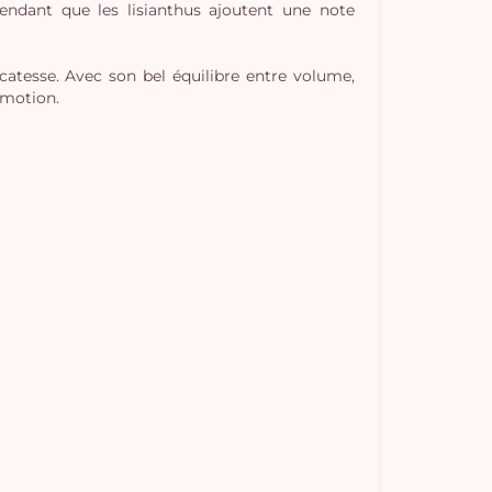
pendant que les lisianthus ajoutent une note
atesse. Avec son bel équilibre entre volume,
émotion.
Vo
pan
e
vi