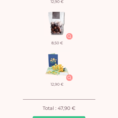
12,90 €
Vo
8,50 €
pan
e
vi
12,90 €
Total :
47,90 €