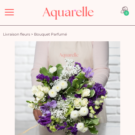
Menu
0
Livraison fleurs
>
Bouquet Parfumé