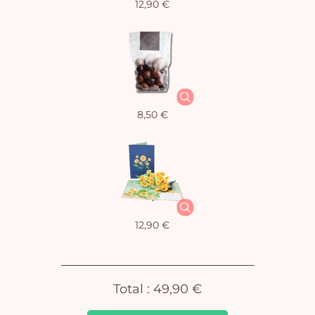
12,90 €
Vo
8,50 €
pan
e
vi
12,90 €
Total :
49,90 €