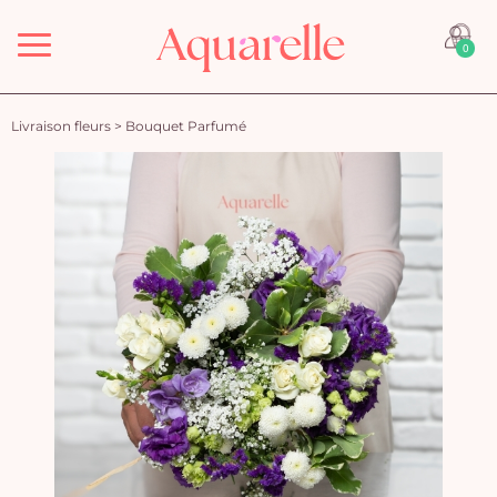
Menu
0
Livraison fleurs
>
Bouquet Parfumé