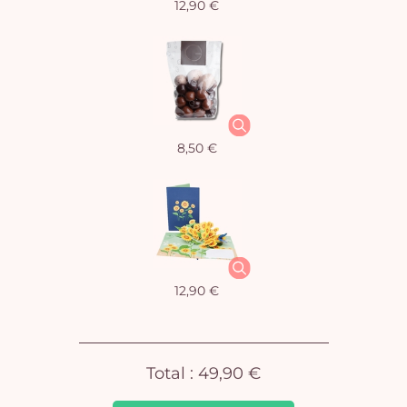
12,90 €
Vo
8,50 €
pan
e
vi
12,90 €
Total :
49,90 €