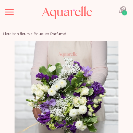
Menu
0
Livraison fleurs
>
Bouquet Parfumé