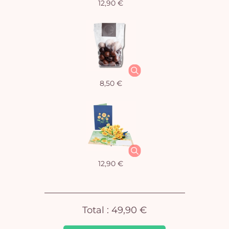
12,90 €
Vo
8,50 €
pan
e
vi
12,90 €
Total :
49,90 €