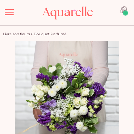
Menu
0
Livraison fleurs
>
Bouquet Parfumé