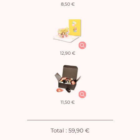
8,50 €
Vo
pan
e
vi
12,90 €
11,50 €
Total :
59,90 €