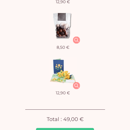
12,90 €
Vo
8,50 €
pan
e
vi
12,90 €
Total :
49,00 €